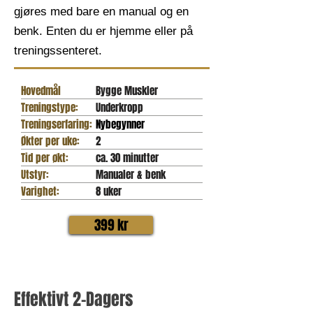
gjøres med bare en manual og en
benk. Enten du er hjemme eller på
treningssenteret.
Hovedmål
Bygge Muskler
Treningstype:
Underkropp
Treningserfaring:
Nybegynner
Økter per uke:
2
Tid per økt:
ca. 30 minutter
Utstyr:
Manualer & benk
Varighet:
8 uker
399 kr
Effektivt 2-Dagers 