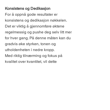
Konsistens og Dedikasjon
For å oppnå gode resultater er 
konsistens og dedikasjon nøkkelen. 
Det er viktig å gjennomføre øktene 
regelmessig og pushe deg selv litt mer 
for hver gang. På denne måten kan du 
gradvis øke styrken, tonen og 
utholdenheten i nedre kropp.
Med riktig tilnærming og fokus på 
kvalitet over kvantitet, vil dette 
mellomnivå treningsprogrammet hjelpe 
deg med å oppnå dine mål for nedre 
kropps trening og styrke på kort tid!
399 kr