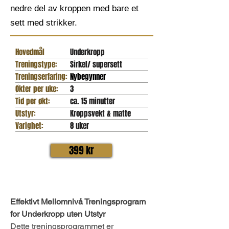
nedre del av kroppen med bare et
sett med strikker.
Hovedmål
Underkropp
Treningstype:
Sirkel/ supersett
Treningserfaring:
Nybegynner
Økter per uke:
3
Tid per økt:
ca. 15 minutter
Utstyr:
Kroppsvekt & matte
Varighet:
8 uker
399 kr
Effektivt Mellomnivå Treningsprogram 
for Underkropp uten Utstyr
Dette treningsprogrammet er 