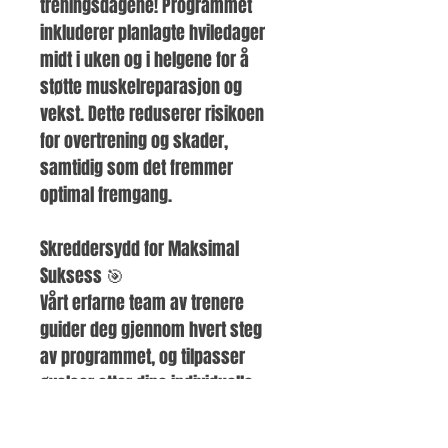
treningsdagene! Programmet 
inkluderer planlagte hviledager 
midt i uken og i helgene for å 
støtte muskelreparasjon og 
vekst. Dette reduserer risikoen 
for overtrening og skader, 
samtidig som det fremmer 
optimal fremgang.
Skreddersydd for Maksimal 
Suksess 🎯
Vårt erfarne team av trenere 
guider deg gjennom hvert steg 
av programmet, og tilpasser 
øvelser etter dine individuelle 
behov og mål. Vi forstår at alle 
kropper er forskjellige og tilbyr 