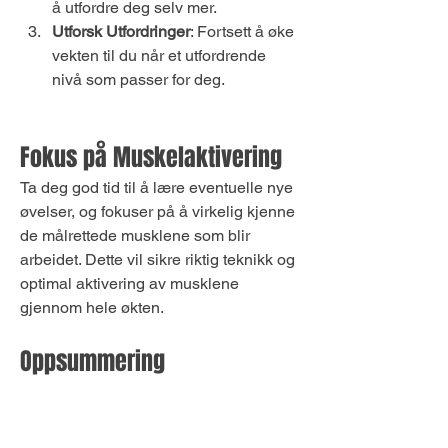
å utfordre deg selv mer.
Utforsk Utfordringer
: Fortsett å øke 
vekten til du når et utfordrende 
nivå som passer for deg.
Fokus på Muskelaktivering
Ta deg god tid til å lære eventuelle nye 
øvelser, og fokuser på å virkelig kjenne 
de målrettede musklene som blir 
arbeidet. Dette vil sikre riktig teknikk og 
optimal aktivering av musklene 
gjennom hele økten.
Oppsummering
Med dette 2-dagers overkropp 
treningsprogrammet kan du effektivt 
styrke og forme overkroppen din på 