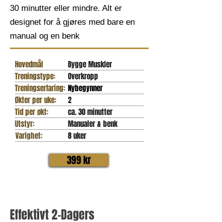
30 minutter eller mindre. Alt er
designet for å gjøres med bare en
manual og en benk
Hovedmål
Bygge Muskler
Treningstype:
Overkropp
Treningserfaring:
Nybegynner
Økter per uke:
2
Tid per økt:
ca. 30 minutter
Utstyr:
Manualer & benk
Varighet:
8 uker
399 kr
Effektivt 2-Dagers 