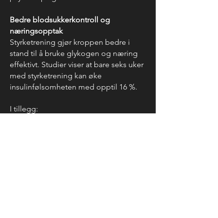
Bedre blodsukkerkontroll og
næringsopptak
Styrketrening gjør kroppen bedre i
stand til å bruke glykogen og næring
effektivt. Studier viser at bare seks uker
med styrketrening kan øke
insulinfølsomheten med opptil 16 %.
I tillegg:
✅ Du lagrer mindre fett og bruker
maten bedre som drivstoff
✅ Du reduserer betennelser som
påvirker energi og hormonbalanse
✅ Du får bedre kontroll på sult, energi
og forbrenning
Bedre hormonbalanse og helhetlig
helse